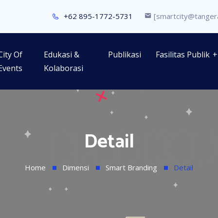
+62 895-1772-5731
[smartcity@tangera
City Of
Edukasi &
Publikasi
Fasilitas Publik
Events
Kolaborasi
Detail
Home
Dimensi
Smart Branding
Detail