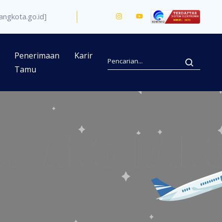
ngkota.go.id]
Penerimaan
Karir
Tamu